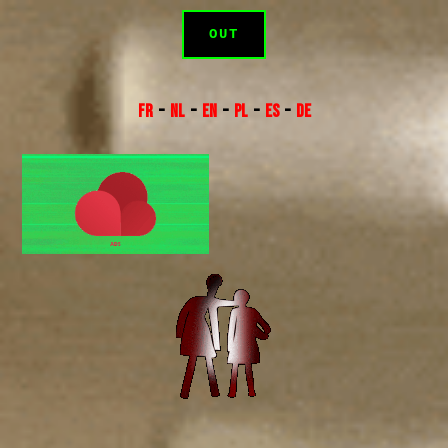
OUT
FR
–
NL
–
EN
–
PL
–
ES
–
DE