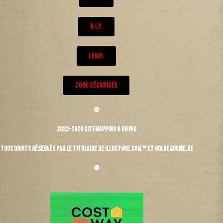
R.I.P.
LEGAL
ZONE SÉCURISÉE
©
2022-2026 Sitemapping & Gifing
Tous droits réservés par le titulaire de Illustore.com ™ et Goldengame.be
®