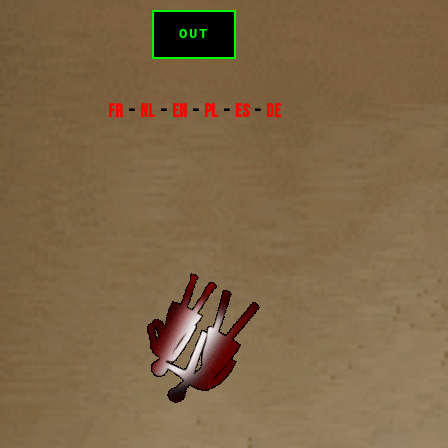
OUT
FR
–
NL
–
EN
–
PL
–
ES
–
DE