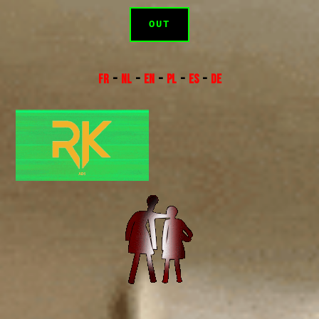
OUT
FR
–
NL
–
EN
–
PL
–
ES
–
DE