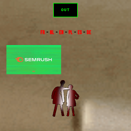
OUT
FR
–
NL
–
EN
–
PL
–
ES
–
DE