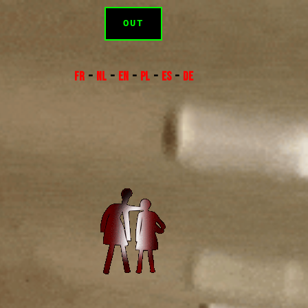
OUT
FR
–
NL
–
EN
–
PL
–
ES
–
DE