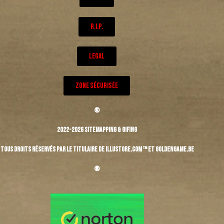
R.I.P.
LEGAL
ZONE SÉCURISÉE
©
2022-2026 Sitemapping & Gifing
Tous droits réservés par le titulaire de Illustore.com ™ et Goldengame.be
®