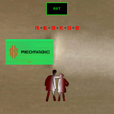
OUT
FR
–
NL
–
EN
–
PL
–
ES
–
DE