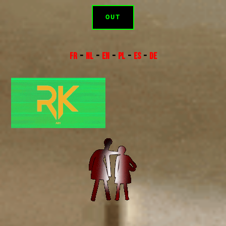
OUT
FR
–
NL
–
EN
–
PL
–
ES
–
DE