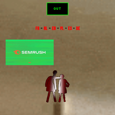
OUT
FR
–
NL
–
EN
–
PL
–
ES
–
DE