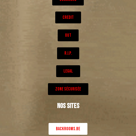
CREDIT
OUT
R.I.P.
LEGAL
ZONE SÉCURISÉE
NOS SITES
BACKROOMS.BE