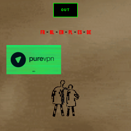
OUT
FR
–
NL
–
EN
–
PL
–
ES
–
DE